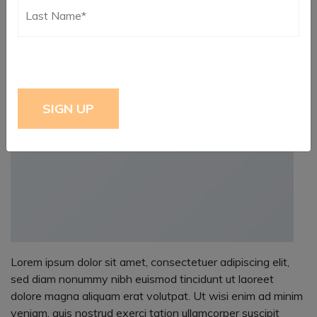
Read More
New Client Landed
Lorem ipsum dolor sit amet, consectetuer adipiscing elit,
sed diam nonummy nibh euismod tincidunt ut laoreet
dolore magna aliquam erat volutpat. Ut wisi enim ad minim
veniam, quis nostrud exerci tation ullamcorper suscipit