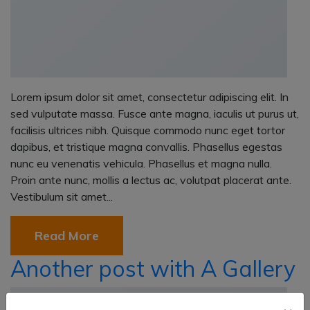
Lorem ipsum dolor sit amet, consectetur adipiscing elit. In
sed vulputate massa. Fusce ante magna, iaculis ut purus ut,
facilisis ultrices nibh. Quisque commodo nunc eget tortor
dapibus, et tristique magna convallis. Phasellus egestas
nunc eu venenatis vehicula. Phasellus et magna nulla.
Proin ante nunc, mollis a lectus ac, volutpat placerat ante.
Vestibulum sit amet...
Read More
Another post with A Gallery