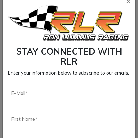
×
STAY CONNECTED WITH
RLR
Enter your information below to subscribe to our emails.
Lorem ipsum dolor sit amet, consectetur adipiscing elit. In
sed vulputate massa. Fusce ante magna, iaculis ut purus ut,
facilisis ultrices nibh. Quisque commodo nunc eget tortor
dapibus, et tristique magna convallis. Phasellus egestas
nunc eu venenatis vehicula. Phasellus et magna nulla.
Proin ante nunc, mollis a lectus ac, volutpat placerat ante.
Vestibulum sit amet...