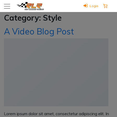
Login
Category:
Style
A Video Blog Post
Lorem ipsum dolor sit amet, consectetur adipiscing elit. In